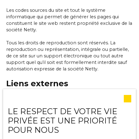
Les codes sources du site et tout le système
informatique qui permet de générer les pages qui
constituent le site web restent propriété exclusive de la
société Netty.
Tous les droits de reproduction sont réservés. La
reproduction ou représentation, intégrale ou partielle,
de ce site sur un support électronique ou tout autre
support quel qu’il soit est formellement interdite sauf
autorisation expresse de la société Netty.
Liens externes
Le site peut contenir des liens hypertextes externes,
pointant vers d’autres sites internet indépendants. Ces
LE RESPECT DE VOTRE VIE
liens ne constituent, en aucun cas, une approbation ou
un partenariat entre CHAMBRE FNAIM 84 et les
PRIVÉE EST UNE PRIORITÉ
sociétés éditrices des sites externes. Dès lors, l’éditeur
POUR NOUS
du présent site ne saurait être tenu responsable de
leurs contenus, leurs produits, leurs publicités ou tous